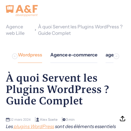
Agence
À quoi Servent les Plugins WordPress ?
web Lille
Guide Complet
erce
Wordpress
Agence e-commerce
agence we
À quoi Servent les
Plugins WordPress ?
Guide Complet
02 mars 2024
Alex Soete
3 min
Les
plugins WordPress
sont des éléments essentiels